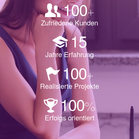
100
+
Zufriedene Kunden
15
Jahre Erfahrung
100
+
Realisierte Projekte
100
%
Erfolgs orientiert