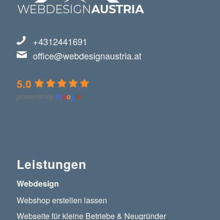
+4312441691
office@webdesignaustria.at
5.0
powered by
G
o
o
g
l
e
Leistungen
Webdesign
Webshop erstellen lassen
Webseite für kleine Betriebe & Neugründer