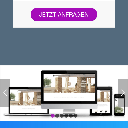
JETZT ANFRAGEN
1
2
3
4
5
6