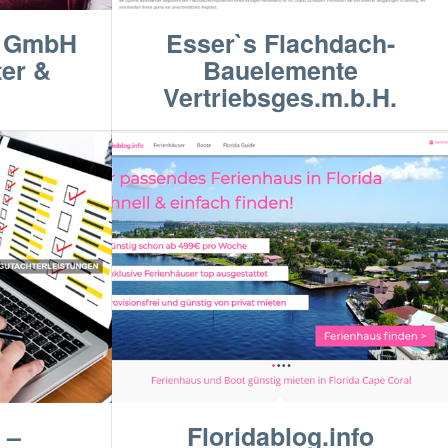
r GmbH
Esser`s Flachdach-
er &
Bauelemente
Vertriebsges.m.b.H.
 –
Floridablog.info