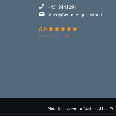
+4312441691
office@webdesignaustria.at
5.0
powered by
G
o
o
g
l
e
Diese Seite verwendet Cookies. Mit der Wei