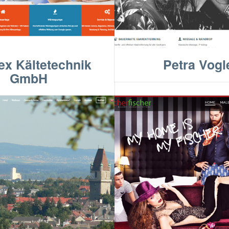
ex Kältetechnik
Petra Vogl
GmbH